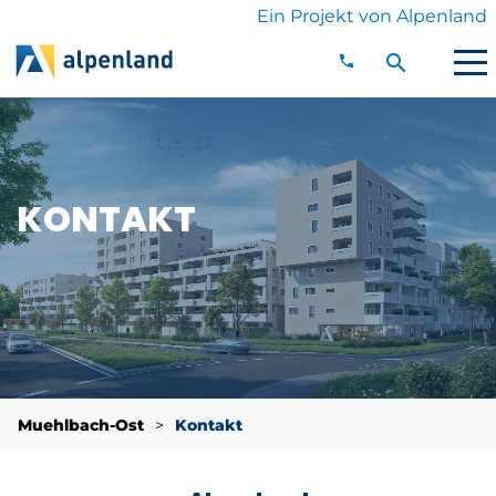
Ein Projekt von Alpenland
Anrufen
02742/204-
Kontakt
Direkt zum Inhalt
0
Suche einbl
KONTAKT
Sie befinden sich hier:
Muehlbach-Ost
Kontakt